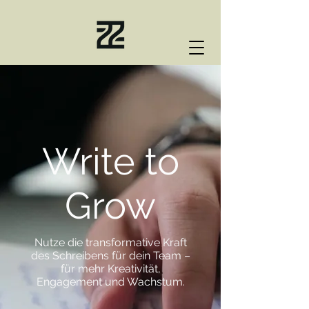
Write to
Grow
Nutze die transformative Kraft
des Schreibens für dein Team –
für mehr Kreativität,
Engagement und Wachstum.