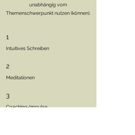
unabhängig vom
Themenschwerpunkt nutzen (können).
1
Intuitives Schreiben
2
Meditationen
3
Coaching-Impulse