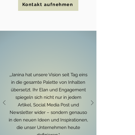
Kontakt aufnehmen
„Janina hat unsere Vision seit Tag eins
in die gesamte Palette von Inhalten
übersetzt. Ihr Elan und Engagement
spiegeln sich nicht nur in jedem
Artikel, Social Media Post und
Newsletter wider – sondern genauso
in den neuen Ideen und Inspirationen,
die unser Unternehmen heute