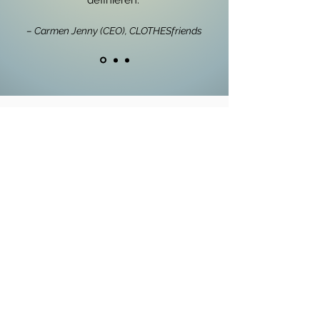
definieren.“
– Carmen Jenny (CEO), CLOTHESfriends
So kann ich dir
helfen
Redaktionelle
Inhalte
Ob Blog, SEO-Artikel