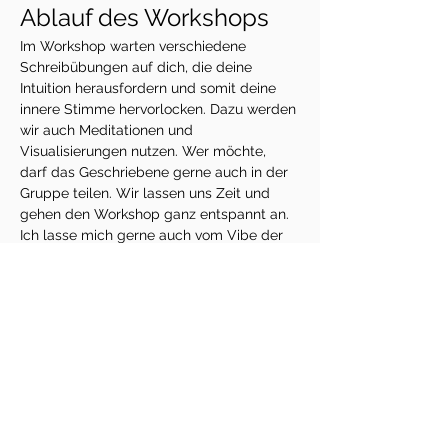
Ablauf des Workshops
Im Workshop warten verschiedene 
Schreibübungen auf dich, die deine 
Intuition herausfordern und somit deine 
innere Stimme hervorlocken. Dazu werden 
wir auch Meditationen und 
Visualisierungen nutzen. Wer möchte, 
darf das Geschriebene gerne auch in der 
Gruppe teilen. Wir lassen uns Zeit und 
gehen den Workshop ganz entspannt an. 
Ich lasse mich gerne auch vom Vibe der 
Gruppe leiten - es wird also keinen festen 
Zeitplan geben.
Good to know
Wir treffen uns im Kali & Friends - einem 
schönen Yoga-Studio. Matten und Bolster 
sind vorhanden. Bitte bring einen Stift und 
einen Block bzw. dein Journal mit.